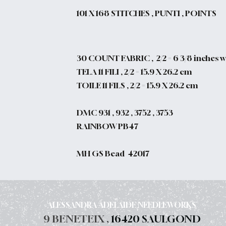
101
X 168 STITCHES , PUNTI , POINTS
30 COUNT FABRIC , 2/2 = 6 3/8 inches wi
TELA 11 FILI , 2/2 = 15.9 X 26.2 cm
TOILE 11 FILS , 2/2 = 15.9 X 26.2 cm
DMC 931 , 932 , 3752 , 3753
RAINBOW PB47
MH GS Bead 42017
ALESSANDRA ADELAIDE NEEDLEWORKS
9 BENETEIX ,
16420 SAULGOND