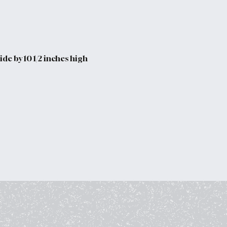
de by 10 1/2 inches high