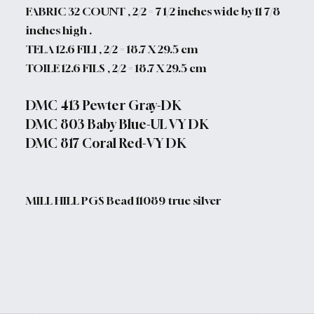
FABRIC 32 COUNT , 2/2 = 7 1/2 inches wide by 11 7/8
inches high .
TELA 12.6 FILI , 2/2 = 18.7 X 29.5 cm
TOILE 12.6 FILS , 2/2 = 18.7 X 29.5 cm
DMC 413 Pewter Gray-DK
DMC 803 Baby Blue-UL VY DK
DMC 817 Coral Red-VY DK
MILL HILL PGS Bead 11089 true silver