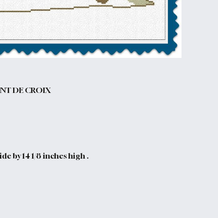
INT DE CROIX
de by 14 1/8 inches high .