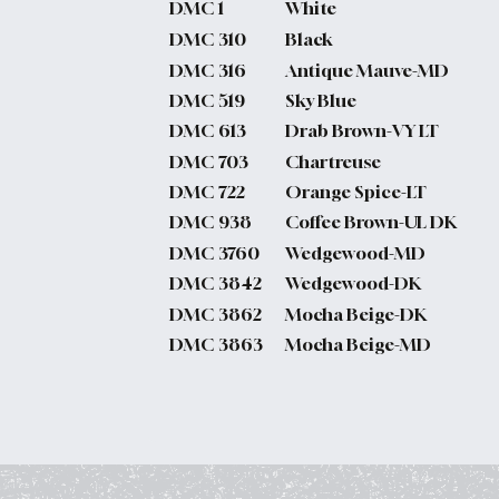
DMC
1
White
DMC
310
Black
DMC
316
Antique Mauve-MD
DMC
519
Sky Blue
DMC
613
Drab Brown-VY LT
DMC
703
Chartreuse
DMC
722
Orange Spice-LT
DMC
938
Coffee Brown-UL DK
DMC
3760
Wedgewood-MD
DMC
3842
Wedgewood-DK
DMC
3862
Mocha Beige-DK
DMC
3863
Mocha Beige-MD