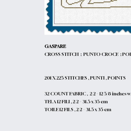
GASPARE
CROSS STITCH ; PUNTO CROCE ; PO
201
X 225 STITCHES , PUNTI , POINTS
32 COUNT FABRIC , 2/2 = 12 5/8 inches wi
TELA 12 FILI , 2/2 = 31.5 x 35 cm
TOILE 12 FILS , 2/2 = 31.5 x 35 cm