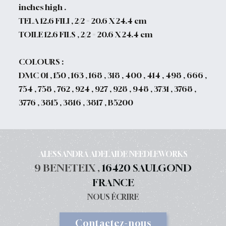
inches high .
TELA 12.6 FILI , 2/2 = 20.6 X 24.4 cm
TOILE 12.6 FILS , 2/2 = 20.6 X 24.4 cm
COLOURS :
DMC 01 , 150 , 163 , 168 , 318 , 400 , 414 , 498 , 666 ,
754 , 758 , 762 , 924 , 927 , 928 , 948 , 3731 , 3768 ,
3776 , 3815 , 3816 , 3817 , B5200
ALESSANDRA ADELAIDE NEEDLEWORKS
9 BENETEIX ,
16420 SAULGOND
FRANCE
NOUS ÉCRIRE
Contactez-nous