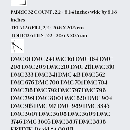
FABRIC 32 COUNT , 2/2 = 8 1/4 inches wide by 8 1/8
inches
TELA 12.6 FILI , 2/2 = 20.6 X 20.5 cm
TOILE 12.6 FILS , 2/2 = 20.6 X 20.5 cm
DMC 01 DMC 24 DMC 161 DMC 164 DMC
208 DMC 209 DMC 210 DMC 211 DMC 310
DMC 333 DMC 341 DMC 413 DMC 562
DMC 676 DMC 700 DMC 701 DMC 704
DMC 718 DMC 792 DMC 797 DMC 798
DMC 799 DMC 800 DMC 820 DMC 904
DMC 915 DMC 917 DMC 989 DMC 3345
DMC 3607 DMC 3608 DMC 3609 DMC
3746 DMC 3805 DMC 3837 DMC 3838
KREINIK Braid #4 001HL