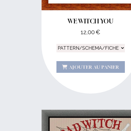
WE WITCH YOU
12,00
€
AJOUTER AU PANIER