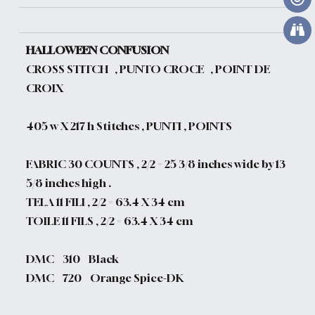
HALLOWEEN CONFUSION
CROSS STITCH , PUNTO CROCE , POINT DE
CROIX
405 w X 217 h Stitches , PUNTI , POINTS
FABRIC 30 COUNTS , 2/2 = 25 3/8 inches wide by 13
5/8 inches high .
TELA 11 FILI , 2/2 = 63.4 X 34 cm
TOILE 11 FILS , 2/2 = 63.4 X 34 cm
DMC 310 Black
DMC 720 Orange Spice-DK