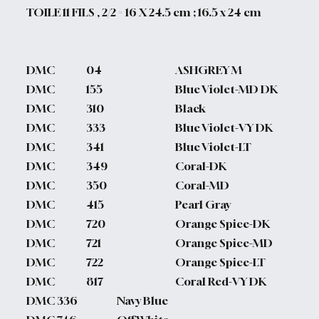
TOILE 11 FILS , 2/2 = 16 X 24.5 cm ; 16.5 x 24 cm
DMC
04
ASHGREY M
DMC
155
Blue Violet-MD DK
DMC
310
Black
DMC
333
Blue Violet-VY DK
DMC
341
Blue Violet-LT
DMC
349
Coral-DK
DMC
350
Coral-MD
DMC
415
Pearl Gray
DMC
720
Orange Spice-DK
DMC
721
Orange Spice-MD
DMC
722
Orange Spice-LT
DMC
817
Coral Red-VY DK
DMC
336
Navy Blue