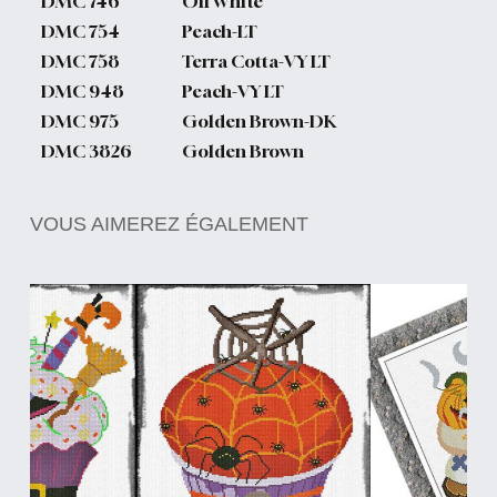
DMC
746
Off White
DMC
754
Peach-LT
DMC
758
Terra Cotta-VY LT
DMC
948
Peach-VY LT
DMC
975
Golden Brown-DK
DMC
3826
Golden Brown
VOUS AIMEREZ ÉGALEMENT