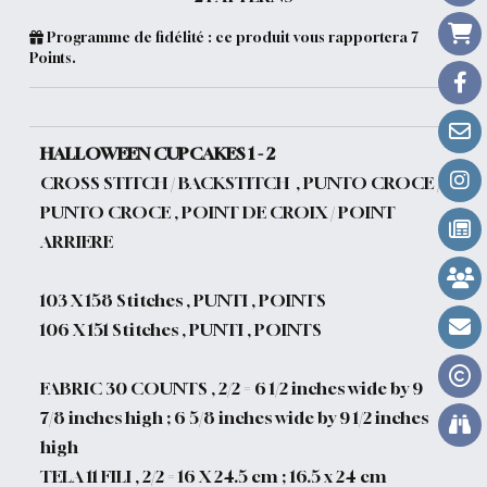
Programme de fidélité : ce produit vous rapportera
7
Points.
HALLOWEEN CUPCAKES 1 - 2
CROSS STITCH / BACKSTITCH , PUNTO CROCE /
PUNTO CROCE , POINT DE CROIX / POINT
ARRIERE
103 X 158 Stitches , PUNTI , POINTS
106 X 151 Stitches , PUNTI , POINTS
FABRIC 30 COUNTS , 2/2 =
6 1/2 inches wide by 9
7/8 inches high ;
6 5/8 inches wide by 9 1/2 inches
high
TELA 11 FILI , 2/2 =
16 X 24.5 cm ;
16.5 x 24 cm