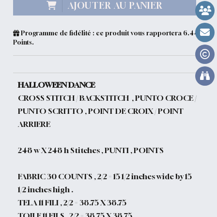
AJOUTER AU PANIER
Programme de fidélité : ce produit vous rapportera
6.44
Points.
HALLOWEEN DANCE
CROSS STITCH / BACKSTITCH , PUNTO CROCE /
PUNTO SCRITTO , POINT DE CROIX / POINT
ARRIERE
248 w X 248 h Stitches , PUNTI , POINTS
FABRIC 30 COUNTS , 2/2 = 15 1/2 inches wide by 15
1/2 inches high .
TELA 11 FILI , 2/2 = 38.75 X 38.75
TOILE 11 FILS , 2/2 = 38.75 X 38.75