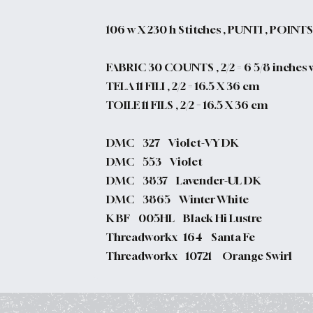
106 w X 230 h Stitches , PUNTI , POINTS
FABRIC 30 COUNTS , 2/2 = 6 5/8 inches w
TELA 11 FILI , 2/2 = 16.5 X 36 cm
TOILE 11 FILS , 2/2 = 16.5 X 36 cm
DMC 327 Violet-VY DK
DMC 553 Violet
DMC 3837 Lavender-UL DK
DMC 3865 Winter White
K BF 005HL Black Hi Lustre
Threadworkx 164 Santa Fe
Threadworkx 10721 Orange Swirl