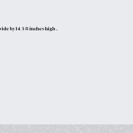
ide by 14 3/8 inches high .