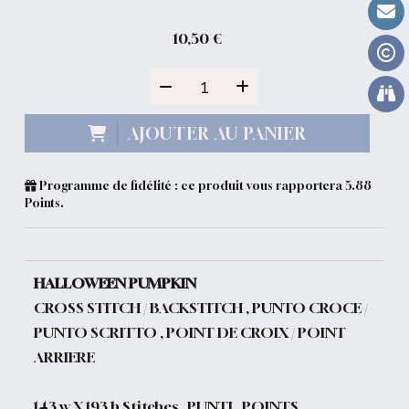
10,50
€
AJOUTER AU PANIER
Programme de fidélité : ce produit vous rapportera
5.88
Points.
HALLOWEEN PUMPKIN
CROSS STITCH / BACKSTITCH , PUNTO CROCE /
PUNTO SCRITTO , POINT DE CROIX / POINT
ARRIERE
143 w X 193 h Stitches , PUNTI , POINTS