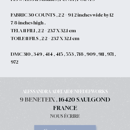
FABRIC 30 COUNTS , 2/2 = 9 1/2 inches wide by 12
7/8 inches high .
TELA 11 FILI , 2/2 = 23.7 X 32.1 cm
TOILE 11 FILS , 2/2 = 23.7 X 32.1 cm
DMC 310 , 349 , 414 , 415 , 553 , 718 , 909 , 911 , 971 ,
972
ALESSANDRA ADELAIDE NEEDLEWORKS
9 BENETEIX ,
16420 SAULGOND
FRANCE
NOUS ÉCRIRE