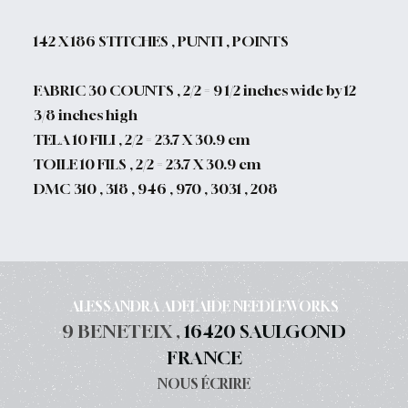
142 X 186 STITCHES , PUNTI , POINTS
FABRIC 30 COUNTS , 2/2 = 9 1/2 inches wide by 12
3/8 inches high
TELA 10 FILI , 2/2 = 23.7 X 30.9 cm
TOILE 10 FILS , 2/2 = 23.7 X 30.9 cm
DMC
310 , 318 , 946 , 970 , 3031 , 208
ALESSANDRA ADELAIDE NEEDLEWORKS
9 BENETEIX ,
16420 SAULGOND
FRANCE
NOUS ÉCRIRE