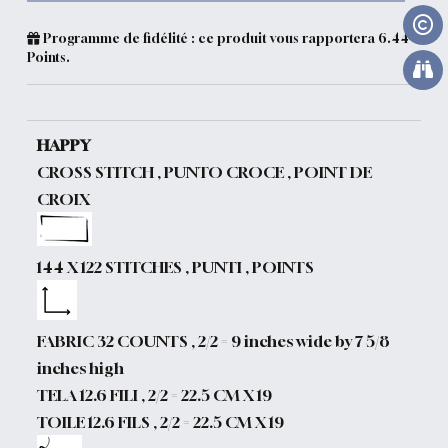
Programme de fidélité : ce produit vous rapportera
6.44
Points.
HAPPY
CROSS STITCH , PUNTO CROCE , POINT DE
CROIX
144 X 122 STITCHES , PUNTI , POINTS
FABRIC 32 COUNTS , 2/2 = 9 inches wide by 7 5/8
inches high
TELA 12.6 FILI , 2/2 = 22.5 CM X 19
TOILE 12.6 FILS , 2/2 = 22.5 CM X 19