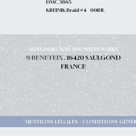
DMC 3865
KREINIK Braid #4 001HL
ALESSANDRA ADELAIDE NEEDLEWORKS
9 BENETEIX ,
16420 SAULGOND
FRANCE
MENTIONS LÉGALES
CONDITIONS GÉNÉR