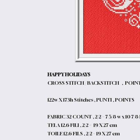
HAPPY HOLIDAYS
CROSS STITCH / BACKSTITCH , POIN
122w X 173h Stitches , PUNTI , POINTS
FABRIC 32 COUNT , 2/2 =
7 5/8 w x 10 7/8
TELA 12.6 FILI , 2/2 =
19 X 27 cm
TOILE 12.6 FILS , 2/2 = 19 X 27 cm