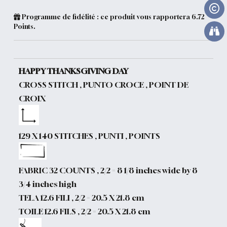
Programme de fidélité : ce produit vous rapportera
6.72
Points.
HAPPY THANKSGIVING DAY
CROSS STITCH , PUNTO CROCE , POINT DE
CROIX
129 X 140 STITCHES , PUNTI , POINTS
FABRIC 32 COUNTS , 2/2 = 8 1/8 inches wide by 8
3/4 inches high
TELA 12.6 FILI , 2/2 = 20.5 X 21.8 cm
TOILE 12.6 FILS , 2/2 = 20.5 X 21.8 cm