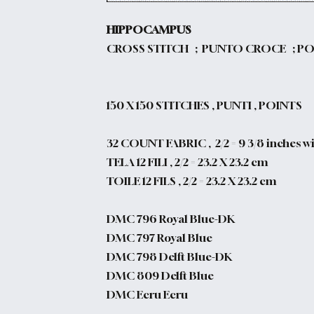
HIPPOCAMPUS
CROSS STITCH ; PUNTO CROCE ; PO
150
X 150 STITCHES , PUNTI , POINTS
32 COUNT FABRIC , 2/2 = 9 3/8 inches wi
TELA 12 FILI , 2/2 = 23.2 X 23.2 cm
TOILE 12 FILS , 2/2 = 23.2 X 23.2 cm
DMC 796 Royal Blue-DK
DMC 797 Royal Blue
DMC 798 Delft Blue-DK
DMC 809 Delft Blue
DMC Ecru Ecru