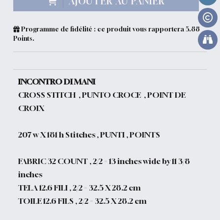
AJOUTER AU PANIER
Programme de fidélité : ce produit vous rapportera
5.88
Points.
INCONTRO DI MANI
CROSS STITCH , PUNTO CROCE , POINT DE
CROIX
207 w X 181 h Stitches , PUNTI , POINTS
FABRIC 32 COUNT , 2/2 = 13 inches wide by 11 3/8
inches
TELA 12.6 FILI , 2/2 = 32.5 X 28.2 cm
TOILE 12.6 FILS , 2/2 = 32.5 X 28.2 cm