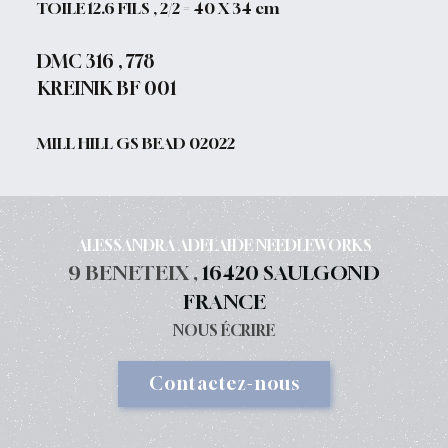
TOILE 12.6 FILS , 2/2 = 40 X 34 cm
DMC 316 , 778
KREINIK BF 001
MILL HILL GS BEAD 02022
ALESSANDRA ADELAIDE NEEDLEWORKS
9 BENETEIX ,
16420 SAULGOND
FRANCE
NOUS ÉCRIRE
Contactez-nous