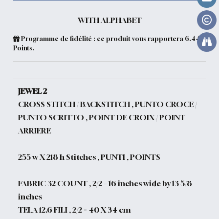
WITH ALPHABET
Programme de fidélité : ce produit vous rapportera
6.44
Points.
JEWEL 2
CROSS STITCH / BACKSTITCH , PUNTO CROCE /
PUNTO SCRITTO , POINT DE CROIX / POINT
ARRIERE
255 w X 218 h Stitches , PUNTI , POINTS
FABRIC 32 COUNT , 2/2 = 16 inches wide by 13 5/8
inches
TELA 12.6 FILI , 2/2 = 40 X 34 cm