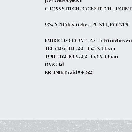
JOY ORNAMENT
CROSS STITCH /BACKSTITCH , POINT
97w X 286h Stitches , PUNTI , POINTS
FABRIC 32 COUNT , 2/2 =
6 1/8 inches wid
TELA 12.6 FILI , 2/2 =
15.3 X 44 cm
TOILE 12.6 FILS , 2/2 = 15.3 X 44 cm
DMC 321
KREINIK Braid #4 3221