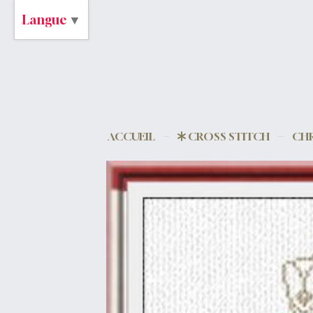
Langue
▼
ACCUEIL
CROSS STITCH
CHR