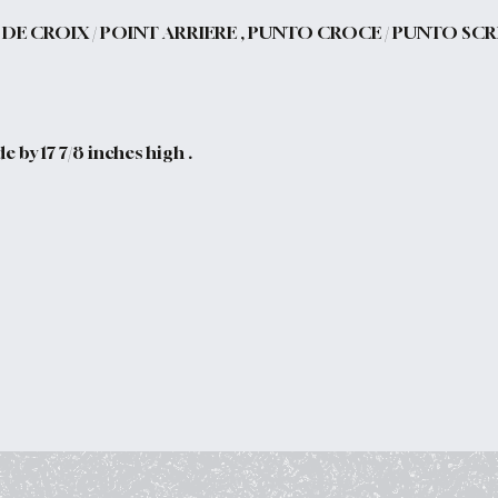
 DE CROIX / POINT ARRIERE , PUNTO CROCE / PUNTO SC
e by 17 7/8 inches high .