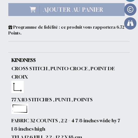
AJOUTER AU PANIER
Programme de fidélité : ce produit vous rapportera
6.72
Points.
KINDNESS
CROSS STITCH , PUNTO CROCE , POINT DE
CROIX
77 X 113 STITCHES , PUNTI , POINTS
FABRIC 32 COUNTS , 2/2 = 4 7/8 inches wide by 7
1/8 inches high
TELA 12.6 FILI , 2/2 = 12.2 X 18 cm