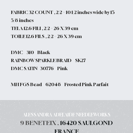
FABRIC 32 COUNT , 2/2 = 10 1/2 inches wide by 15
5/8 inches
TELA 12.6 FILI , 2/2 = 26 X 39 cm
TOILE 12.6 FILS , 2/2 = 26 X 39 cm
DMC 310 Black
RAINBOW SPARKLE BRAID SK27
DMC SATIN 30776 Pink
MH FGS Bead 62048 Frosted Pink Parfait
ALESSANDRA ADELAIDE NEEDLEWORKS
9 BENETEIX ,
16420 SAULGOND
FRANCE