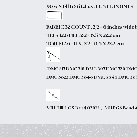
96 w X 141 h Stitches , PUNTI , POINTS
FABRIC 32 COUNT , 2/2 = 6 inches wide b
TELA 12.6 FILI , 2/2 = 8.5 X 22.2 cm
TOILE 12.6 FILS , 2/2 = 8.5 X 22.2 cm
DMC 317 DMC 318 DMC 597 DMC 720 DMC
DMC 3823 DMC 3848 DMC 3849 DMC 38
MILL HILL GS Bead 02022 , MH PGS Bead 