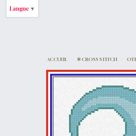
Langue
▼
ACCUEIL
CROSS STITCH
OTH