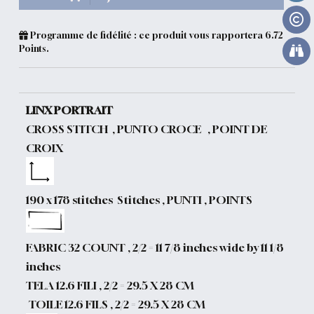
Programme de fidélité : ce produit vous rapportera
6.72
Points.
LINX PORTRAIT
CROSS STITCH , PUNTO CROCE , POINT DE
CROIX
190 x 178 stitches Stitches , PUNTI , POINTS
FABRIC 32 COUNT , 2/2 = 11 7/8 inches wide by 11 1/8
inches
TELA 12.6 FILI , 2/2 = 29.5 X 28 CM
TOILE 12.6 FILS , 2/2 = 29.5 X 28 CM