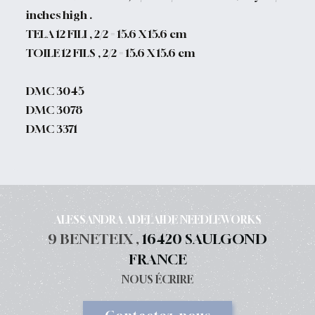
inches high .
TELA 12 FILI , 2/2 = 15.6 X 15.6 cm
TOILE 12 FILS , 2/2 = 15.6 X 15.6 cm
DMC 3045
DMC 3078
DMC 3371
ALESSANDRA ADELAIDE NEEDLEWORKS
9 BENETEIX ,
16420 SAULGOND
FRANCE
NOUS ÉCRIRE