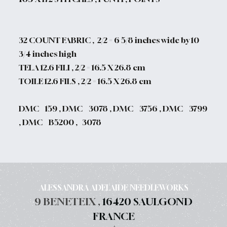
32 COUNT FABRIC , 2/2 = 6 5/8 inches wide by 10
3/4 inches high
TELA 12.6 FILI , 2/2 = 16.5 X 26.8 cm
TOILE 12.6 FILS , 2/2 = 16.5 X 26.8 cm
DMC 159 , DMC 3078 , DMC 3756 , DMC 3799
, DMC B5200 , 3078
ALESSANDRA ADELAIDE NEEDLEWORKS
9 BENETEIX ,
16420 SAULGOND
FRANCE