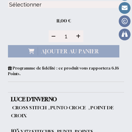
11,00
€
AJOUTER AU PANIER
Programme de fidélité : ce produit vous rapportera
6.16
Points.
LUCE D'INVERNO
CROSS STITCH , PUNTO CROCE , POINT DE
CROIX
105
X 172 STITCHES , PUNTI , POINTS