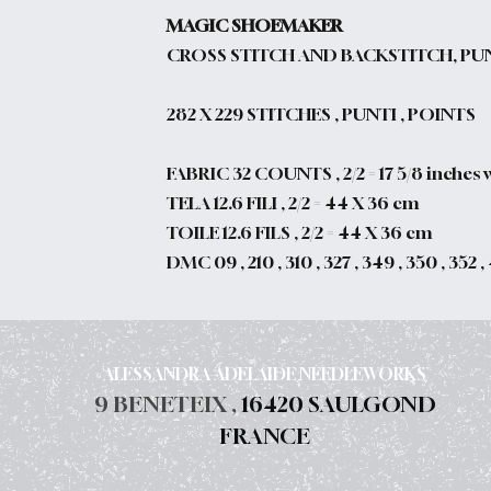
MAGIC SHOEMAKER
CROSS STITCH AND BACKSTITCH, PU
282 X 229 STITCHES , PUNTI , POINTS
FABRIC 32 COUNTS , 2/2 = 17 5/8 inches 
TELA 12.6 FILI , 2/2 = 44 X 36 cm
TOILE 12.6 FILS , 2/2 = 44 X 36 cm
DMC 09 , 210 , 310 , 327 , 349 , 350 , 352 , 
ALESSANDRA ADELAIDE NEEDLEWORKS
9 BENETEIX ,
16420 SAULGOND
FRANCE