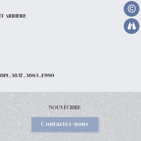
T ARRIERE
, 3819 , 3837 , 3863 , E990
NOUS ÉCRIRE
Contactez-nous