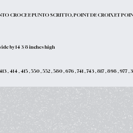
NTO CROCE E PUNTO SCRITTO, POINT DE CROIX ET POIN
wide by 14 3/8 inches high
413 , 414 , 415 , 550 , 552 , 580 , 676 , 741 , 743 , 817 , 898 , 977 