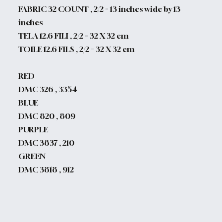
FABRIC 32 COUNT , 2/2 = 13 inches wide by 13
inches
TELA 12.6 FILI , 2/2 = 32 X 32 cm
TOILE 12.6 FILS , 2/2 = 32 X 32 cm
RED
DMC 326 , 3354
BLUE
DMC 820 , 809
PURPLE
DMC 3837 , 210
GREEN
DMC 3818 , 912