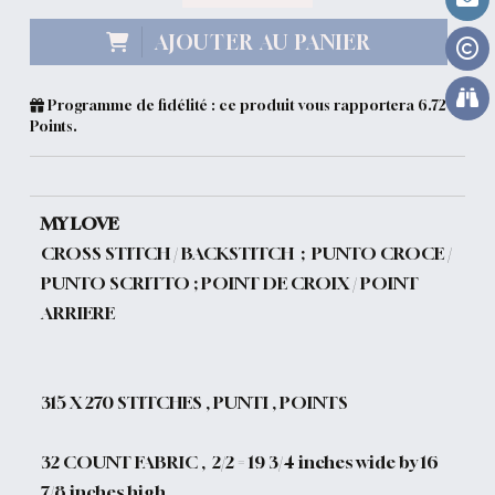
AJOUTER AU PANIER
Programme de fidélité : ce produit vous rapportera
6.72
Points.
MY LOVE
CROSS STITCH / BACKSTITCH ; PUNTO CROCE /
PUNTO SCRITTO ; POINT DE CROIX / POINT
ARRIERE
315
X 270 STITCHES , PUNTI , POINTS
32 COUNT FABRIC , 2/2 = 19 3/4 inches wide by 16
7/8 inches high .