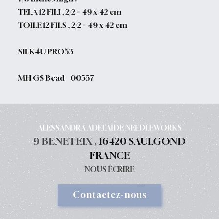
TELA 12 FILI , 2/2 = 49 x 42 cm
TOILE 12 FILS , 2/2 = 49 x 42 cm
SILK4U PRO53
MH GS Bead 00557
ALESSANDRA ADELAIDE NEEDLEWORKS
9 BENETEIX ,
16420 SAULGOND
FRANCE
NOUS ÉCRIRE
Contactez-nous