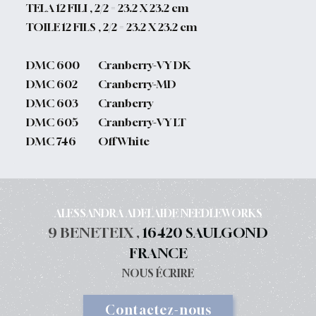
TELA 12 FILI , 2/2 = 23.2 X 23.2 cm
TOILE 12 FILS , 2/2 = 23.2 X 23.2 cm
DMC
600
Cranberry-VY DK
DMC
602
Cranberry-MD
DMC
603
Cranberry
DMC
605
Cranberry-VY LT
DMC
746
Off White
ALESSANDRA ADELAIDE NEEDLEWORKS
9 BENETEIX ,
16420 SAULGOND
FRANCE
NOUS ÉCRIRE
Contactez-nous