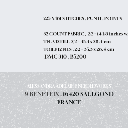
225
X 181 STITCHES , PUNTI , POINTS
32 COUNT FABRIC , 2/2 = 14 1/8 inches wid
TELA 12 FILI , 2/2 = 35.3 x 28.4 cm
TOILE 12 FILS , 2/2 = 35.3 x 28.4 cm
DMC 310 , B5200
ALESSANDRA ADELAIDE NEEDLEWORKS
9 BENETEIX ,
16420 SAULGOND
FRANCE