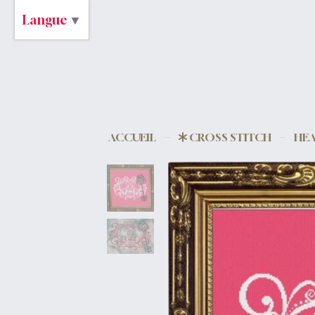
Langue
▼
ACCUEIL
CROSS STITCH
HEA