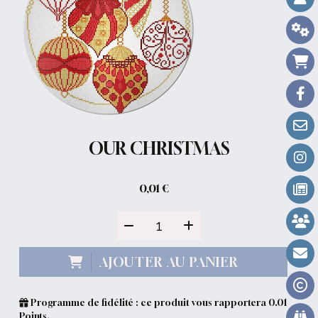
OUR CHRISTMAS
0,01
€
AJOUTER AU PANIER
Programme de fidélité : ce produit vous rapportera
0.01
Points.