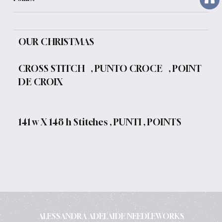
OUR CHRISTMAS
CROSS STITCH , PUNTO CROCE , POINT
DE CROIX
141 w X 148 h Stitches , PUNTI , POINTS
ALESSANDRA ADELAIDE NEEDLEWORKS