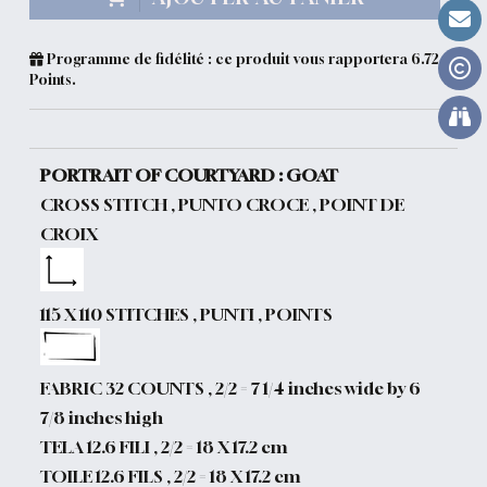
Programme de fidélité : ce produit vous rapportera
6.72
Points.
PORTRAIT OF COURTYARD : GOAT
CROSS STITCH , PUNTO CROCE , POINT DE
CROIX
115 X 110 STITCHES , PUNTI , POINTS
FABRIC 32 COUNTS , 2/2 = 7 1/4 inches wide by 6
7/8 inches high
TELA 12.6 FILI , 2/2 = 18 X 17.2 cm
TOILE 12.6 FILS , 2/2 = 18 X 17.2 cm