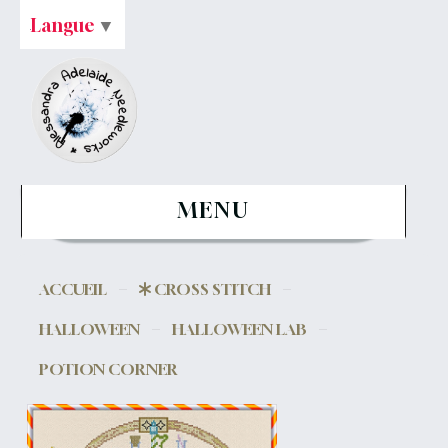
Langue
▼
MENU
ACCUEIL
CROSS STITCH
HALLOWEEN
HALLOWEEN LAB
POTION CORNER