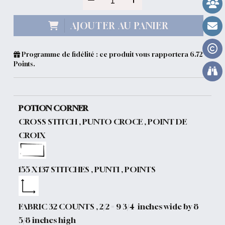
AJOUTER AU PANIER
Programme de fidélité : ce produit vous rapportera
6.72
Points.
POTION CORNER
CROSS STITCH , PUNTO CROCE , POINT DE
CROIX
155 X 137 STITCHES , PUNTI , POINTS
FABRIC 32 COUNTS , 2/2 = 9 3/4 inches wide by 8
5/8 inches high