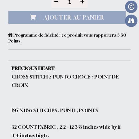
AJOUTER AU PANIER
Programme de fidélité : ce produit vous rapportera
5.60
Points.
PRECIOUS HEART
CROSS STITCH .; PUNTO CROCE ; POINT DE
CROIX
197
X 188 STITCHES , PUNTI , POINTS
32 COUNT FABRIC , 2/2 = 12 3/8 inches wide by 11
3/4 inches high .