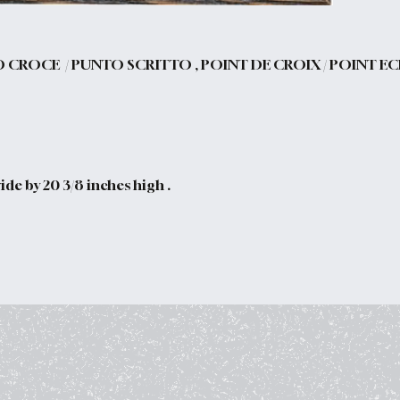
O CROCE / PUNTO SCRITTO , POINT DE CROIX / POINT EC
de by 20 3/8 inches high .