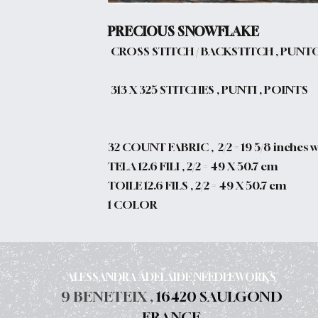
PRECIOUS SNOWFLAKE
CROSS STITCH / BACKSTITCH , PUNT
313 X 325 STITCHES , PUNTI , POINTS
32 COUNT FABRIC , 2/2 = 19 5/8 inches wi
TELA 12.6 FILI , 2/2 = 49 X 50.7 cm
TOILE 12.6 FILS , 2/2 = 49 X 50.7 cm
1 COLOR
ALESSANDRA ADELAIDE NEEDLEWORKS
9 BENETEIX ,
16420 SAULGOND
FRANCE