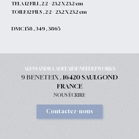
TELA 12 FILI , 2/2 = 23.2 X 23.2 cm
TOILE 12 FILS , 2/2 = 23.2 X 23.2 cm
DMC 158 , 349 , 3865
ALESSANDRA ADELAIDE NEEDLEWORKS
9 BENETEIX ,
16420 SAULGOND
FRANCE
NOUS ÉCRIRE
Contactez-nous