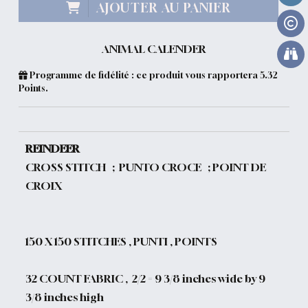
AJOUTER AU PANIER
ANIMAL CALENDER
Programme de fidélité : ce produit vous rapportera
5.32
Points.
REINDEER
CROSS STITCH ; PUNTO CROCE ; POINT DE
CROIX
150
X 150 STITCHES , PUNTI , POINTS
32 COUNT FABRIC , 2/2 = 9 3/8 inches wide by 9
3/8 inches high