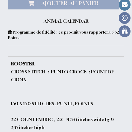
AJOUTER AU PANIER
ANIMAL CALENDAR
Programme de fidélité : ce produit vous rapportera
5.32
Points.
ROOSTER
CROSS STITCH ; PUNTO CROCE ; POINT DE
CROIX
150
X 150 STITCHES , PUNTI , POINTS
32 COUNT FABRIC , 2/2 = 9 3/8 inches wide by 9
3/8 inches high