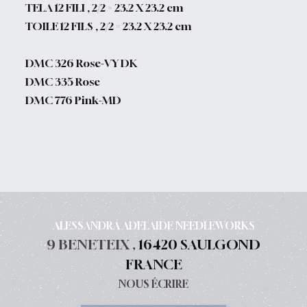
TELA 12 FILI , 2/2 = 23.2 X 23.2 cm
TOILE 12 FILS , 2/2 = 23.2 X 23.2 cm
DMC 326 Rose-VY DK
DMC 335 Rose
DMC 776 Pink-MD
ALESSANDRA ADELAIDE NEEDLEWORKS
9 BENETEIX ,
16420 SAULGOND
FRANCE
NOUS ÉCRIRE