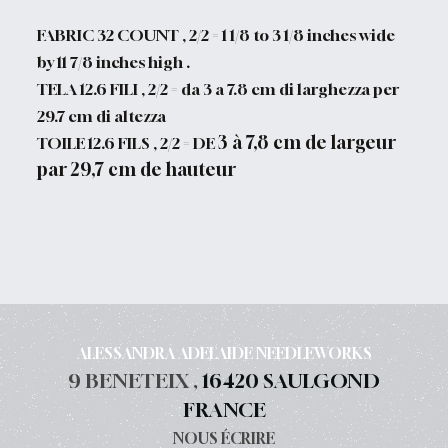
FABRIC 32 COUNT , 2/2 = 1 1/8 to 3 1/8 inches wide
by 11 7/8 inches high .
TELA 12.6 FILI , 2/2 = da 3 a 7.8 cm di larghezza per
29.7 cm di altezza
3 à 7,8 cm de largeur
TOILE 12.6 FILS , 2/2 = DE
par 29,7 cm de hauteur
ALESSANDRA ADELAIDE NEEDLEWORKS
9 BENETEIX ,
16420 SAULGOND
FRANCE
NOUS ÉCRIRE