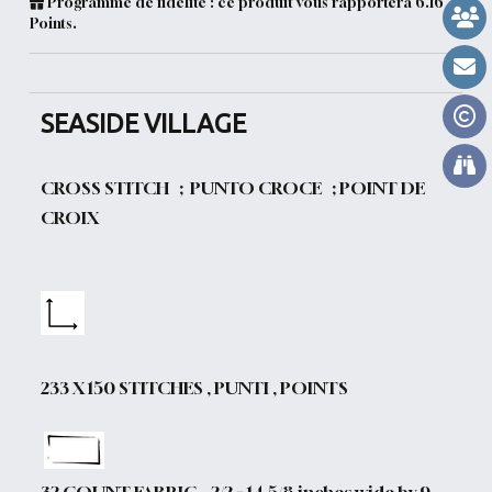
Programme de fidélité : ce produit vous rapportera
6.16
Points.
SEASIDE VILLAGE
CROSS STITCH ; PUNTO CROCE ; POINT DE
CROIX
233 X 150 STITCHES , PUNTI , POINTS
32 COUNT FABRIC , 2/2 = 14 5/8 inches wide by 9