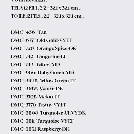
TELA 12 FILI , 2/2 = 32.1 x 32.1 cm .
TOILE 12 FILS , 2/2 = 32.1 x 32.1 cm .
DMC 436 Tan
DMC 677 Old Gold-VY LT
DMC 720 Orange Spice-DK
DMC 742 Tangerine-LT
DMC 743 Yellow-MD
DMC 966 Baby Green-MD
DMC 3348 Yellow Green-LT
DMC 3685 Mauve-DK
DMC 3708 Melon-LT
DMC 3770 Tawny-VY LT
DMC 3808 Turquoise-UL VY DK
DMC 3811 Turquoise-VY LT
DMC 3831 Raspberry-DK