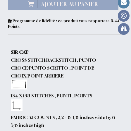
AJOUTER AU PANIER
Programme de fidélité : ce produit vous rapportera
6.44
Points.
SIR CAT
CROSS STITCH/BACKSTITCH , PUNTO
CROCE/PUNTO SCRITTO , POINT DE
CROIX/POINT ARRIERE
134 X 138 STITCHES , PUNTI , POINTS
FABRIC 32 COUNTS , 2/2 = 8 3/8 inches wide by 8
5/8 inches high