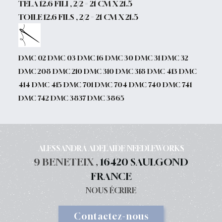
TELA 12.6 FILI , 2/2 = 21 CM X 21.5
TOILE 12.6 FILS , 2/2 = 21 CM X 21.5
DMC 02 DMC 03 DMC 16 DMC 30 DMC 31 DMC 32
DMC 208 DMC 210 DMC 310 DMC 318 DMC 413 DMC
414 DMC 415 DMC 701 DMC 704 DMC 740 DMC 741
DMC 742 DMC 3837 DMC 3865
ALESSANDRA ADELAIDE NEEDLEWORKS
9 BENETEIX ,
16420 SAULGOND
FRANCE
NOUS ÉCRIRE
Contactez-nous