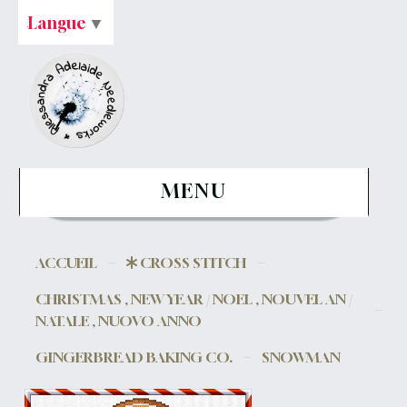
Langue
▼
MENU
ACCUEIL
CROSS STITCH
CHRISTMAS , NEW YEAR / NOEL , NOUVEL AN /
NATALE , NUOVO ANNO
GINGERBREAD BAKING CO.
SNOWMAN