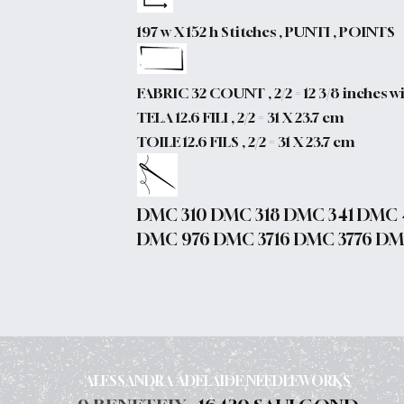
197 w X 152 h Stitches , PUNTI , POINTS
FABRIC 32 COUNT , 2/2 = 12 3/8 inches wi
TELA 12.6 FILI , 2/2 = 31 X 23.7 cm
TOILE 12.6 FILS , 2/2 = 31 X 23.7 cm
DMC 310 DMC 318 DMC 341 DMC 
DMC 976 DMC 3716 DMC 3776 DM
ALESSANDRA ADELAIDE NEEDLEWORKS