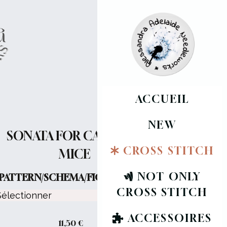
ACCUEIL
NEW
SONATA FOR CATS AND
CROSS STITCH
MICE
NOT ONLY
PATTERN/SCHEMA/FICHE :
CROSS STITCH
ACCESSOIRES
11,50
€