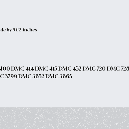
de by 9 1/2 inches
400 DMC 414 DMC 415 DMC 452 DMC 720 DMC 728
C 3799 DMC 3852 DMC 3865