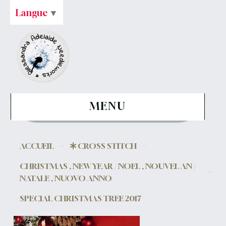
Langue
▼
MENU
ACCUEIL
CROSS STITCH
CHRISTMAS , NEW YEAR / NOEL , NOUVEL AN /
NATALE , NUOVO ANNO
SPECIAL CHRISTMAS TREE 2017