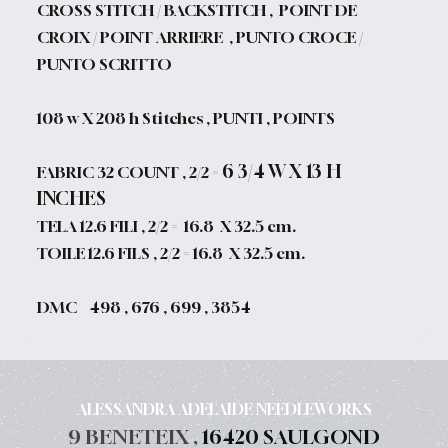
CROSS STITCH / BACKSTITCH , POINT DE
CROIX / POINT ARRIERE , PUNTO CROCE /
PUNTO SCRITTO
108 w X 208 h Stitches , PUNTI , POINTS
6 3/4 W X 13 H
FABRIC 32 COUNT , 2/2 =
INCHES
TELA 12.6 FILI , 2/2 = 1
6.8 X 32.5 cm.
TOILE 12.6 FILS , 2/2 = 16.8 X 32.5 cm.
DMC 498 , 676 , 699 , 3854
ALESSANDRA ADELAIDE NEEDLEWORKS
9 BENETEIX ,
16420 SAULGOND