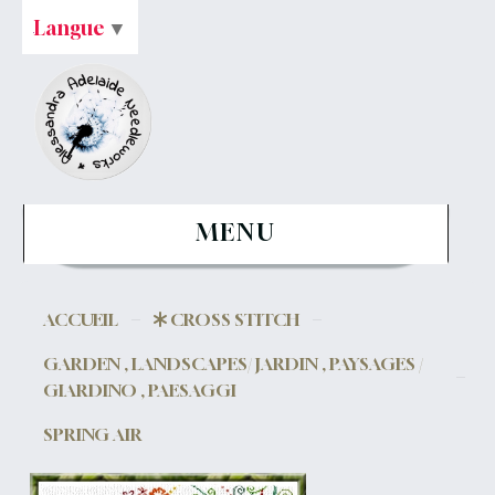
Langue
▼
MENU
ACCUEIL
CROSS STITCH
GARDEN , LANDSCAPES/ JARDIN , PAYSAGES /
GIARDINO , PAESAGGI
SPRING AIR