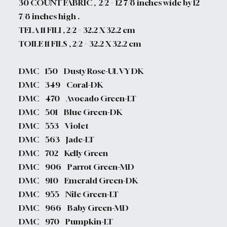
30 COUNT FABRIC , 2/2 = 12 7/8 inches wide by 12
7/8 inches high .
TELA 11 FILI , 2/2 = 32.2 X 32.2 cm
TOILE 11 FILS , 2/2 = 32.2 X 32.2 cm
DMC 150 Dusty Rose-UL VY DK
DMC 349 Coral-DK
DMC 470 Avocado Green-LT
DMC 501 Blue Green-DK
DMC 553 Violet
DMC 563 Jade-LT
DMC 702 Kelly Green
DMC 906 Parrot Green-MD
DMC 910 Emerald Green-DK
DMC 955 Nile Green-LT
DMC 966 Baby Green-MD
DMC 970 Pumpkin-LT