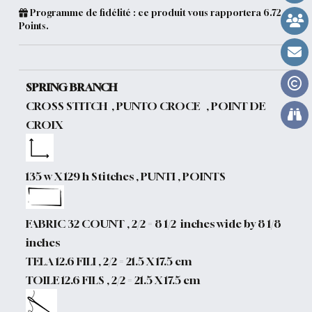
Programme de fidélité : ce produit vous rapportera
6.72
Points.
SPRING BRANCH
CROSS STITCH , PUNTO CROCE , POINT DE
CROIX
135 w X 129 h Stitches , PUNTI , POINTS
FABRIC 32 COUNT , 2/2 = 8 1/2 inches wide by 8 1/8
inches
TELA 12.6 FILI , 2/2 = 21.5 X 17.5 cm
TOILE 12.6 FILS , 2/2 = 21.5 X 17.5 cm