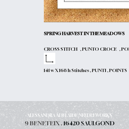
SPRING HARVEST IN THE MEADOWS
CROSS STITCH , PUNTO CROCE , PO
141 w X 168 h Stitches , PUNTI , POINTS
ALESSANDRA ADELAIDE NEEDLEWORKS
9 BENETEIX ,
16420 SAULGOND