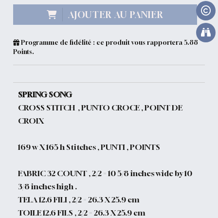
AJOUTER AU PANIER
Programme de fidélité : ce produit vous rapportera
5.88
Points.
SPRING SONG
CROSS STITCH , PUNTO CROCE , POINT DE
CROIX
169 w X 165 h Stitches , PUNTI , POINTS
FABRIC 32 COUNT , 2/2 = 10 5/8 inches wide by 10
3/8 inches high .
TELA 12.6 FILI , 2/2 = 26.3 X 25.9 cm
TOILE 12.6 FILS , 2/2 = 26.3 X 25.9 cm