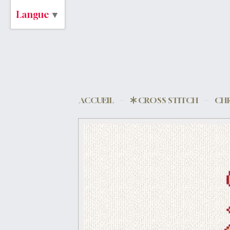
Langue
▼
ACCUEIL
CROSS STITCH
CHR