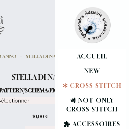
ACCUEIL
VO ANNO
STELLA DI NATALE
NEW
STELLA DI NATALE
CROSS STITCH
PATTERN/SCHEMA/FICHE :
NOT ONLY
CROSS STITCH
10,00
€
ACCESSOIRES