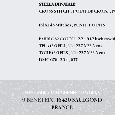
STELLA DI NATALE
CROSS STITCH , POINT DE CROIX ,
151 X 143
Stitches , PUNTI , POINTS
FABRIC 32 COUNT , 2/2 = 9 1/2 inches wi
TELA 12.6 FILI , 2/2 = 23.7 X 22.5 cm
TOILE 12.6 FILS , 2/2 = 23.7 X 22.5 cm
DMC 676 , 304 , 677
ALESSANDRA ADELAIDE NEEDLEWORKS
9 BENETEIX ,
16420 SAULGOND
FRANCE