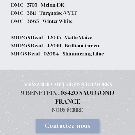
DMC 3705 Melon-DK
DMC 3811 Turquoise-VY LT
DMC 3865 Winter White
MH PGS Bead 42035 Matte Maize
MH PGS Bead 42039 Brilliant Green
MH GS Bead 02084 Shimmering Lilac
ALESSANDRA ADELAIDE NEEDLEWORKS
9 BENETEIX ,
16420 SAULGOND
FRANCE
NOUS ÉCRIRE
Contactez-nous