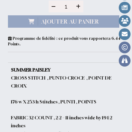
AJOUTER AU PANIER
Programme de fidélité : ce produit vous rapportera
6.44
Points.
SUMMER PAISLEY
CROSS STITCH , PUNTO CROCE , POINT DE
CROIX
176 w X 253 h Stitches , PUNTI , POINTS
FABRIC 32 COUNT , 2/2 = 11 inches wide by 19 1/2
inches