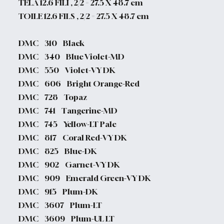
TELA 12.6 FILI , 2/2 = 27.5 X 48.7 cm
TOILE 12.6 FILS , 2/2 = 27.5 X 48.7 cm
DMC 310 Black
DMC 340 Blue Violet-MD
DMC 550 Violet-VY DK
DMC 606 Bright Orange-Red
DMC 728 Topaz
DMC 741 Tangerine-MD
DMC 745 Yellow-LT Pale
DMC 817 Coral Red-VY DK
DMC 825 Blue-DK
DMC 902 Garnet-VY DK
DMC 909 Emerald Green-VY DK
DMC 915 Plum-DK
DMC 3607 Plum-LT
DMC 3609 Plum-UL LT